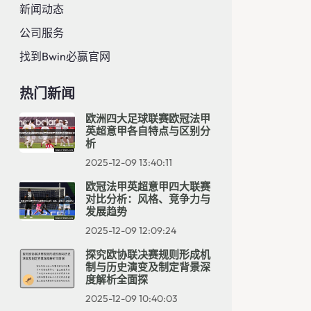
新闻动态
公司服务
找到Bwin必赢官网
热门新闻
欧洲四大足球联赛欧冠法甲
英超意甲各自特点与区别分
析
2025-12-09 13:40:11
欧冠法甲英超意甲四大联赛
对比分析：风格、竞争力与
发展趋势
2025-12-09 12:09:24
探究欧协联决赛规则形成机
制与历史演变及制定背景深
度解析全面探
2025-12-09 10:40:03