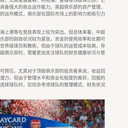
高，尤其是像曼联、利物浦、曼城等顶级俱乐部，它
具备强大的商业运作能力。英超俱乐部的资产管理、
的运作模式，俱乐部在国际市场上的影响力和吸引力
海上港等在竞技表现上较为突出，但总体来看，中超
乐部的财政状况较为紧张，资金的使用效率和长期可
世界级球员和教练，但由于球队的运营成本较高，导
超俱乐部时，需要更加关注球队的财务健康状况与管
可预见，尤其对于顶级俱乐部的投资者来说，收益回
潜力，但由于管理水平和商业化程度的差异，回报的
选择球队时，应综合考虑球队的管理模式、财务状况