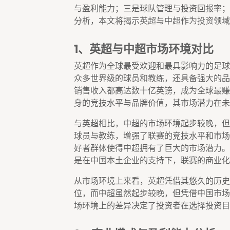
与盈利能力；三是球队管理与投资回报率；
分析，本文将揭示英超与中超作为投资领域
1、英超与中超市场环境对比
英超作为全球最受欢迎和最具影响力的足球
众多世界级的球员和教练，还具备强大的品
销售收入都高达数十亿英镑，成为全球最赚
身的竞技水平与品牌价值，其市场潜力在未
与英超相比，中超的市场环境起步较晚，但
球员与教练，增强了联赛的竞技水平和市场
好者群体使得中超拥有了巨大的市场潜力。
是在中国本土企业的支持下，联赛的商业化
从市场环境上来看，英超凭借其悠久的历史
位，而中超虽然起步较晚，但凭借中国市场
场环境上的差异决定了投资者在选择投资目