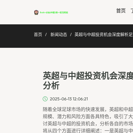
首页
首页
新闻动态
英超与中超投资机会深度解析足
英超与中超投资机会深
分析
2025-06-13 12:06:21
随着全球足球市场的快速发展，英超和中超
规模、潜力和风险方面各具特色，吸引了大
讨英超与中超的投资机会，分析各自的市场
将从四个方面进行详细阐述：一是英超与中