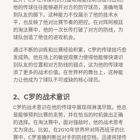
他的传球往往能够避开对方的防守球员，准确地落
到队友的脚下。这种能力不仅展示了他的技术水
平，也反映了他对比赛节奏的把控。在对阵阿根廷
的淘汰赛中，他的一次长传打破了对方的防线，为
球队创造了绝佳的进攻机会。
通过不断的训练和比赛经验积累，C罗的传球技巧愈
发成熟。他在场上的敏锐观察力使得他能够快速识
别队友的位置和对方防线的弱点，这为他的传球增
添了更多的战术价值。在世界杯的舞台上，这种能
力让他成为了球队不可或缺的核心球员。
2、C罗的战术意识
C罗的战术意识在他的传球中展现得淋漓尽致。他总
是能够预判比赛的走势，并在恰当的时机做出正确
的选择。在淘汰赛中，面对强敌时，他的战术思考
尤为突出。比如，在2010年世界杯对阵西班牙的比
赛中，C罗准确判断出对手的防线空档，迅速将球传