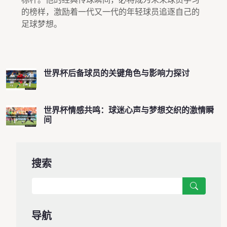
的榜样，激励着一代又一代的年轻球员追逐自己的
足球梦想。
世界杯后备球员的关键角色与影响力探讨
世界杯情感共鸣：球迷心声与梦想交织的激情瞬
间
搜索
导航