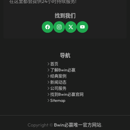
在这里都会提供24小时持续服务!
找到我们
导航
首页
了解Bwin必赢
经典案例
新闻动态
公司服务
找到Bwin必赢官网
Sitemap
Copyright ©
Bwin必赢唯一官方网站
.