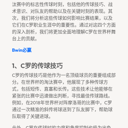
汰赛中的标志性传球时刻，包括他的传球技巧、战
术意识、对队友的帮助以及在关键时刻的表现。其
次，我们将分析这些传球如何影响比赛结果，以及
它们在C罗职业生涯中的重要性。通过对这四个方面
的深入剖析，我们将更加全面地理解C罗在世界杯舞
台上的贡献。
Bwin必赢
1、C罗的传球技巧
C罗的传球技巧是他作为一名顶级球员的重要组成部
分。在世界杯的淘汰赛中，他展现了多种传球方
式，包括短传、直塞和长传。这些技术让他能够在
紧张的比赛中迅速做出判断，寻找最佳传球路线。
例如，在2018年世界杯对阵摩洛哥的比赛中，C罗
通过一次精准的斜传将球送到了队友脚下，帮助球
队取得了关键进球。
此外，C罗在传球时的力度和角度控制也极为出色。